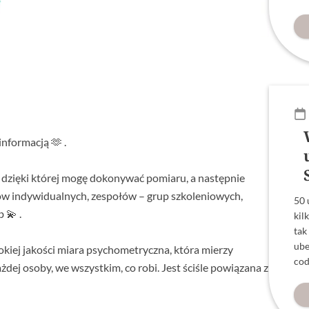
informacją 🫶 .
 dzięki której mogę dokonywać pomiaru, a następnie
ów indywidualnych, zespołów – grup szkoleniowych,
50 
 💫 .
kil
tak
ube
iej jakości miara psychometryczna, która mierzy
cod
dej osoby, we wszystkim, co robi. Jest ściśle powiązana z