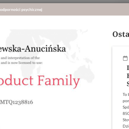
 odporności psychicznej
Osta
To 
pom
Spó
850
Sto
Dzi