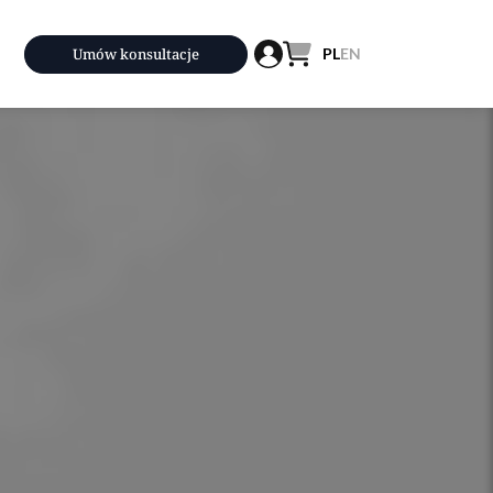
Umów konsultacje
PL
EN