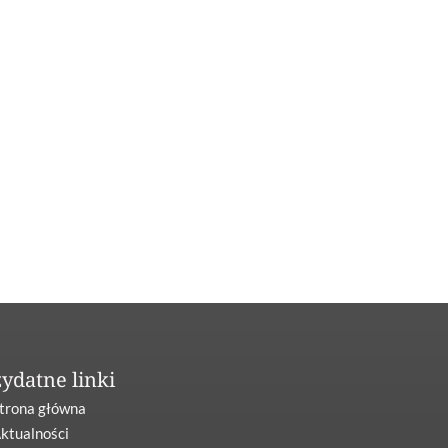
zydatne linki
trona główna
ktualności